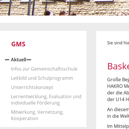
GMS
Sie sind hi
Aktuell
Bask
Infos zur Gemeinschaftsschule
Leitbild und Schulprogramm
Große Bege
HAKRO Mer
Unterrichtskonzept
der die A
Lernentwicklung, Evaluation und
der U14 H
individuelle Förderung
An diesem
Mitwirkung, Vernetzung,
in die Wel
Kooperation
Im Mittel