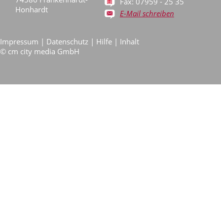
Fax: 07959 - 25 35
Honhardt
E-Mail schreiben
Impressum
|
Datenschutz
|
Hilfe
|
Inhalt
©
cm city media GmbH