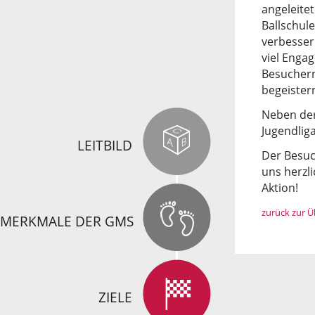
angeleitet
Ballschul
verbesser
viel Enga
Besuchern
begeister
Neben der
Jugendlig
LEITBILD
Der Besuc
uns herzl
Aktion!
zurück zur Ü
MERKMALE DER GMS
ZIELE