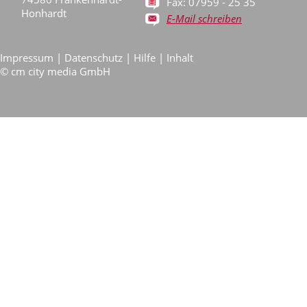
Fax: 07959 - 25 35
Honhardt
E-Mail schreiben
Impressum
|
Datenschutz
|
Hilfe
|
Inhalt
©
cm city media GmbH