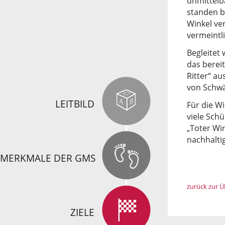
unmittelba
standen b
Winkel ve
vermeintli
Begleitet
das berei
Ritter“ a
von Schwä
LEITBILD
Für die W
viele Sch
„Toter Win
nachhalti
MERKMALE DER GMS
zurück zur Ü
ZIELE