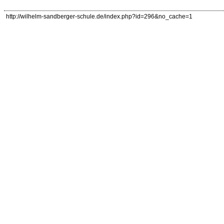
http://wilhelm-sandberger-schule.de/index.php?id=296&no_cache=1