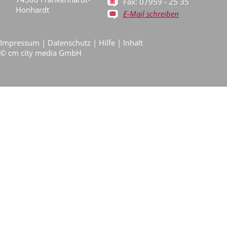
Fax: 07959 - 25 35
Honhardt
E-Mail schreiben
Impressum
|
Datenschutz
|
Hilfe
|
Inhalt
©
cm city media GmbH