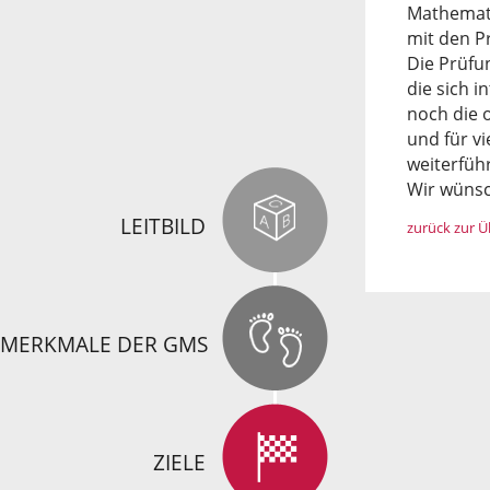
Mathemati
mit den P
Die Prüfu
die sich 
noch die 
und für vi
weiterfüh
Wir wünsc
LEITBILD
zurück zur Ü
MERKMALE DER GMS
ZIELE