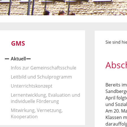
GMS
Sie sind hi
Aktuell
Absc
Infos zur Gemeinschaftsschule
Leitbild und Schulprogramm
Bereits i
Unterrichtskonzept
Sandberge
Lernentwicklung, Evaluation und
April folg
individuelle Förderung
und Sozia
Mitwirkung, Vernetzung,
Am 20. Ma
Kooperation
Klassen m
darauffol