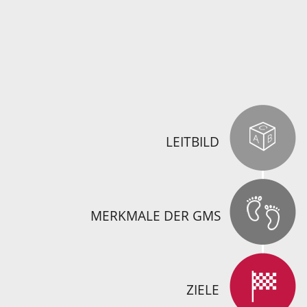
LEITBILD
MERKMALE DER GMS
ZIELE