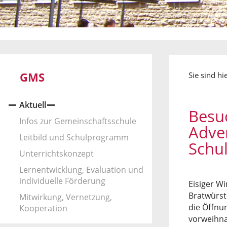
GMS
Sie sind hi
Aktuell
Besuc
Infos zur Gemeinschaftsschule
Adve
Leitbild und Schulprogramm
Schu
Unterrichtskonzept
Lernentwicklung, Evaluation und
individuelle Förderung
Eisiger W
Bratwürst
Mitwirkung, Vernetzung,
die Öffnu
Kooperation
vorweihna