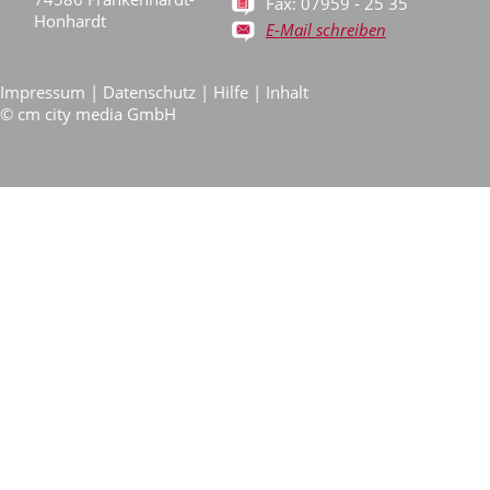
Fax: 07959 - 25 35
Honhardt
E-Mail schreiben
Impressum
|
Datenschutz
|
Hilfe
|
Inhalt
©
cm city media GmbH