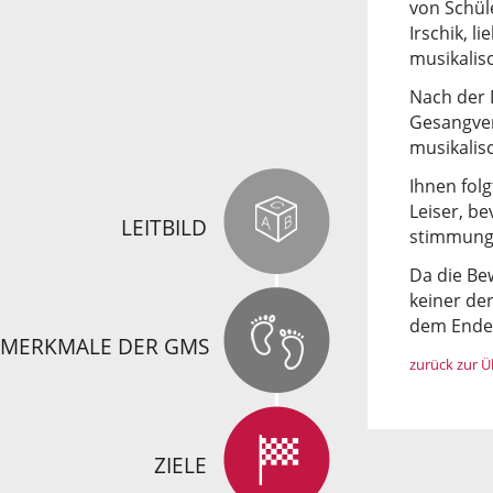
von Schül
Irschik, l
musikalis
Nach der D
Gesangver
musikalis
Ihnen fol
Leiser, b
LEITBILD
stimmung
Da die Bew
keiner de
dem Ende
MERKMALE DER GMS
zurück zur Ü
ZIELE