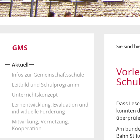
GMS
Sie sind hi
Aktuell
Vorl
Infos zur Gemeinschaftsschule
Schu
Leitbild und Schulprogramm
Unterrichtskonzept
Dass Lesen
Lernentwicklung, Evaluation und
konnten d
individuelle Förderung
überprüfe
Mitwirkung, Vernetzung,
Kooperation
Am bundes
Bahn Stift