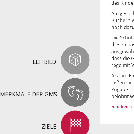
des Kinde
Ausgesuch
Büchern v
noch dazu
Die Schül
diesen da
ausgewählt
dass die 
LEITBILD
rege mit 
Als am En
ließen sic
Zugabe in
MERKMALE DER GMS
belohnt w
zurück zur Ü
ZIELE