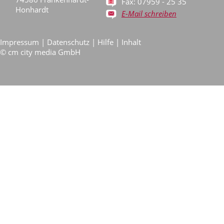
Fax: 07959 - 25 35
Honhardt
E-Mail schreiben
Impressum
|
Datenschutz
|
Hilfe
|
Inhalt
©
cm city media GmbH