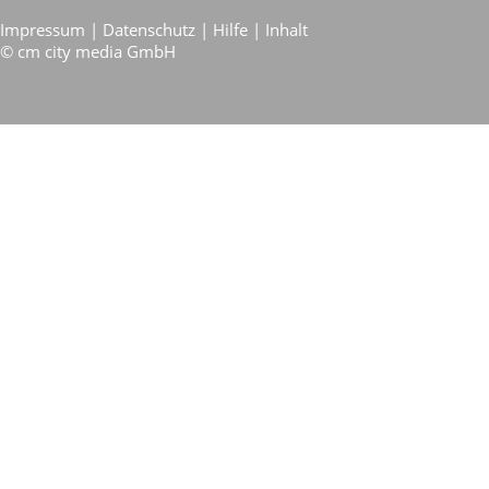
Impressum
|
Datenschutz
|
Hilfe
|
Inhalt
©
cm city media GmbH