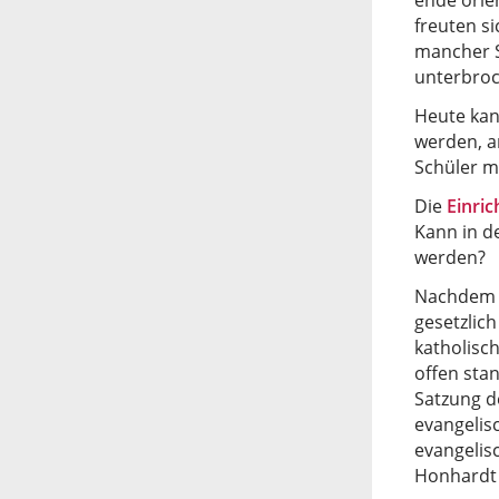
ende orien
freuten si
mancher S
unterbroc
Heute kan
werden, a
Schüler m
Die
Einric
Kann in d
werden?
Nachdem 
gesetzlich
katholisc
offen sta
Satzung d
evangelis
evangelis
Honhardt 