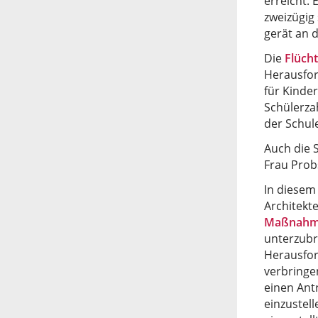
erreicht. 
zweizügig
gerät an 
Die
Flüch
Herausfor
für Kinder
Schülerza
der Schul
Auch die 
Frau Prob
In diesem
Architekt
Maßnah
unterzubr
Herausfor
verbringe
einen Ant
einzustell