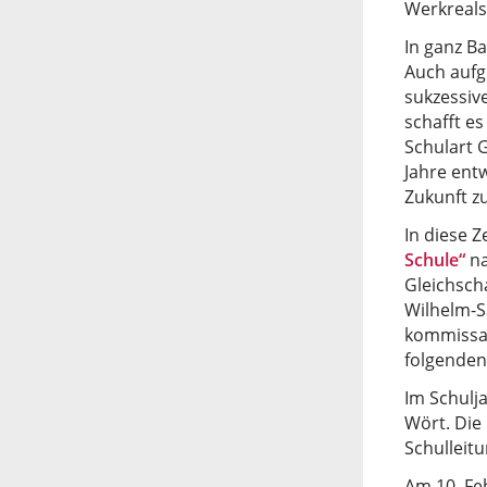
Werkreals
In ganz B
Auch aufg
sukzessiv
schafft es
Schulart 
Jahre ent
Zukunft z
In diese 
Schule“
na
Gleichsch
Wilhelm-Sa
kommissar
folgenden
Im Schulj
Wört. Die
Schulleit
Am 10. Feb