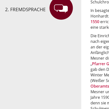
Schulchro
2. FREMDSPRACHE
In besagt
Honhardt.
1550
erri
eine star
Die Einri
nach eige
an der ei
Anfänglic
Mesner di
„
Pfarrer 
gab den D
Winter Met
(Weißer S
Oberamts 
Mesner un
Jahre 159
denn sie 
Schulmeis