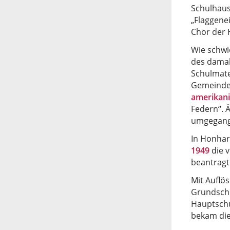
Schulhau
„Flaggene
Chor der 
Wie schwi
des damal
Schulmate
Gemeinde 
amerikani
Federn“. 
umgegange
In Honhar
1949
die v
beantragt
Mit Auflös
Grundschu
Hauptschu
bekam die