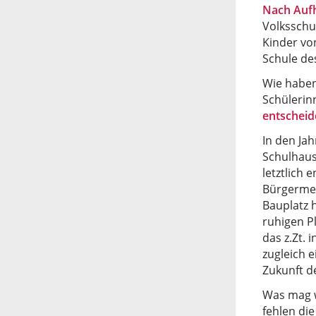
Nach Aufh
Volksschu
Kinder vo
Schule de
Wie haben
Schülerin
entscheid
In den Ja
Schulhaus
letztlich
Bürgermeis
Bauplatz 
ruhigen P
das z.Zt. 
zugleich e
Zukunft de
Was mag w
fehlen di