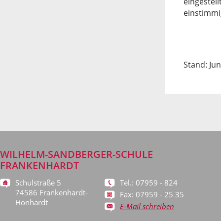
eingestel
einstimmi
Stand: Jun
WILHELM-SANDBERGER-SCHULE
FRANKENHARDT
Schulstraße 5
Tel.: 07959 - 824
74586 Frankenhardt-
Fax: 07959 - 25 35
Honhardt
E-Mail schreiben