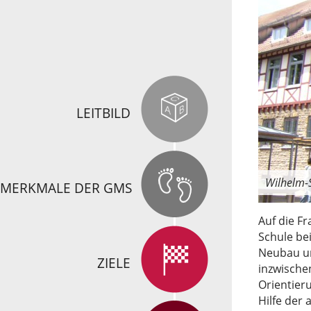
LEITBILD
Wilhelm-
MERKMALE DER GMS
Auf die F
Schule be
Neubau un
ZIELE
inzwische
Orientier
Hilfe der 