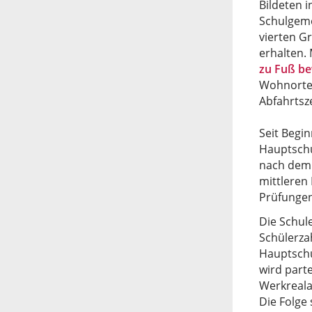
Bildeten 
Schulgeme
vierten G
erhalten.
zu Fuß be
Wohnorten
Abfahrtsze
Seit Begi
Hauptschu
nach dem 
mittleren
Prüfungen
Die Schul
Schülerza
Hauptschu
wird part
Werkreala
Die Folge