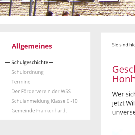
Allgemeines
Sie sind hi
Schulgeschichte
Gesch
Schulordnung
Honh
Termine
Der Förderverein der WSS
Wer sic
Schulanmeldung Klasse 6 -10
jetzt W
Gemeinde Frankenhardt
unverse