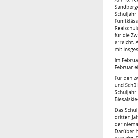
Sandberge
Schuljahr
Fünftkläss
Realschul
für die Z
erreicht.
mit insge
Im Februa
Februar e
Für den z
und Schül
Schuljahr
Biesalskie
Das Schul
dritten J
der niema
Darüber h