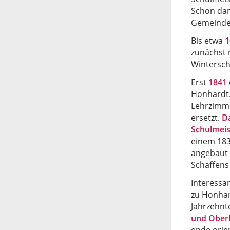
Schon dam
Gemeindel
Bis etwa
1
zunächst 
Wintersch
Erst
1841
Honhardt.
Lehrzimme
ersetzt.
D
Schulmeis
einem 183
angebaut 
Schaffens
Interess
zu Honhar
Jahrzehnt
und Ober